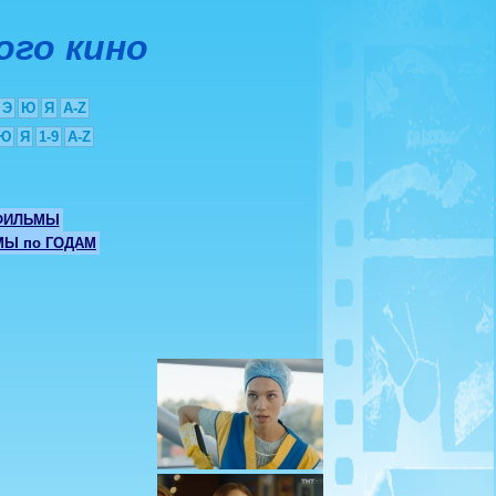
ого кино
Э
Ю
Я
A-Z
Ю
Я
1-9
A-Z
ФИЛЬМЫ
Ы по ГОДАМ