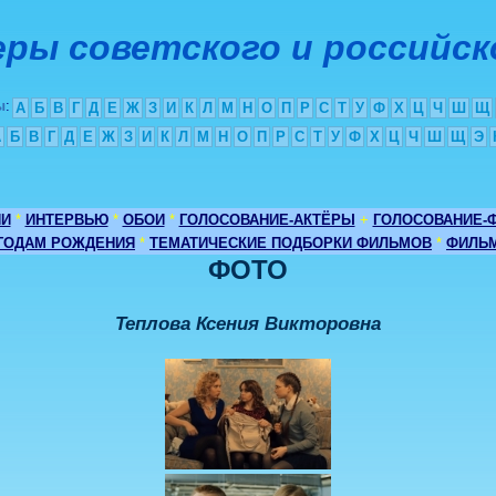
ры советского и российск
ы
:
А
Б
В
Г
Д
Е
Ж
З
И
К
Л
М
Н
О
П
Р
С
Т
У
Ф
Х
Ц
Ч
Ш
Щ
А
Б
В
Г
Д
Е
Ж
З
И
К
Л
М
Н
О
П
Р
С
Т
У
Ф
Х
Ц
Ч
Ш
Щ
Э
ИИ
*
ИНТЕРВЬЮ
*
ОБОИ
*
ГОЛОСОВАНИЕ-АКТЁРЫ
+
ГОЛОСОВАНИЕ-
 ГОДАМ РОЖДЕНИЯ
*
ТЕМАТИЧЕСКИЕ ПОДБОРКИ ФИЛЬМОВ
*
ФИЛЬМ
ФОТО
Теплова Ксения Викторовна