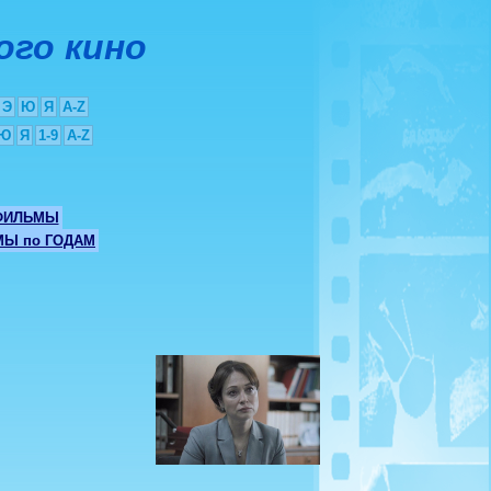
ого кино
Э
Ю
Я
A-Z
Ю
Я
1-9
A-Z
ФИЛЬМЫ
Ы по ГОДАМ