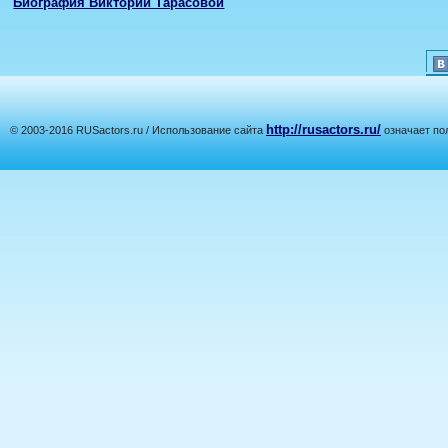
Биография Виктории Тарасовой
http://rusactors.ru/
© 2003-2016 RUSactors.ru / Использование сайта
означает по