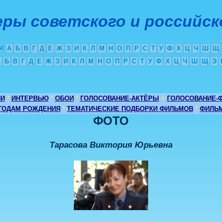
ры советского и российск
ы
:
А
Б
В
Г
Д
Е
Ж
З
И
К
Л
М
Н
О
П
Р
С
Т
У
Ф
Х
Ц
Ч
Ш
Щ
А
Б
В
Г
Д
Е
Ж
З
И
К
Л
М
Н
О
П
Р
С
Т
У
Ф
Х
Ц
Ч
Ш
Щ
Э
ИИ
*
ИНТЕРВЬЮ
*
ОБОИ
*
ГОЛОСОВАНИЕ-АКТЁРЫ
+
ГОЛОСОВАНИЕ-
 ГОДАМ РОЖДЕНИЯ
*
ТЕМАТИЧЕСКИЕ ПОДБОРКИ ФИЛЬМОВ
*
ФИЛЬМ
ФОТО
Тарасова Виктория Юрьевна