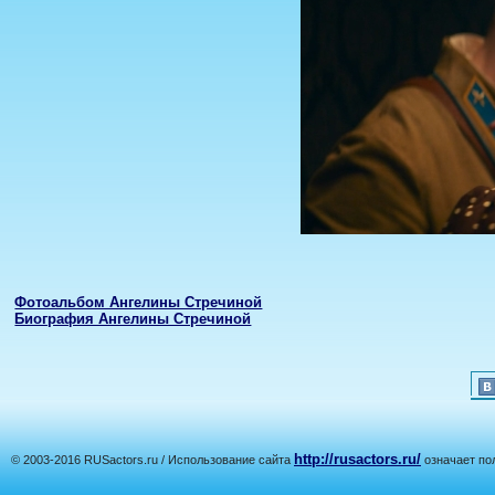
Фотоальбом Ангелины Стречиной
Биография Ангелины Стречиной
http://rusactors.ru/
© 2003-2016 RUSactors.ru / Использование сайта
означает по