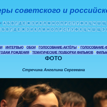
ры советского и российск
ы
:
А
Б
В
Г
Д
Е
Ж
З
И
К
Л
М
Н
О
П
Р
С
Т
У
Ф
Х
Ц
Ч
Ш
Щ
А
Б
В
Г
Д
Е
Ж
З
И
К
Л
М
Н
О
П
Р
С
Т
У
Ф
Х
Ц
Ч
Ш
Щ
Э
ИИ
*
ИНТЕРВЬЮ
*
ОБОИ
*
ГОЛОСОВАНИЕ-АКТЁРЫ
+
ГОЛОСОВАНИЕ-
 ГОДАМ РОЖДЕНИЯ
*
ТЕМАТИЧЕСКИЕ ПОДБОРКИ ФИЛЬМОВ
*
ФИЛЬМ
ФОТО
Стречина Ангелина Сергеевна