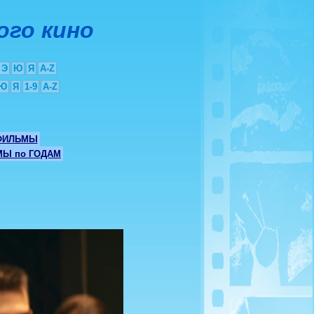
ого кино
Э
Ю
Я
A-Z
Ю
Я
1-9
A-Z
ФИЛЬМЫ
Ы по ГОДАМ