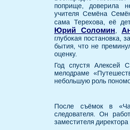
поприще, доверила н
учителя Семёна Семён
сама Терехова, её д
Юрий Соломин
А
,
глубокая постановка, 
бытия, что не премину
оценку.
Год спустя Алексей 
мелодраме «Путешест
небольшую роль пономо
После съёмок в «Ча
следователя. Он рабо
заместителя директора 