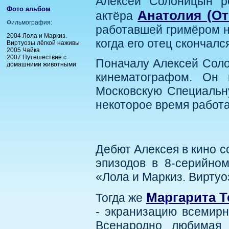
Алексей Солоницын ро
Фото альбом
Анатолия (О
актёра
Фильмография:
работавшей гримёром на
2004 Лола и Маркиз.
когда его отец скончался
Виртуозы лёгкой наживы
2005 Чайка
2007 Путешествие с
Поначалу Алексей Соло
домашними животными
кинематографом. Он 
Московскую Специальн
некоторое время работ
Дебют Алексея в кино со
эпизодов в 8-серийно
«Лола и Маркиз. Виртуо
Маргарита Т
Тогда же
- экранизацию всемирн
Всенародно любимая 