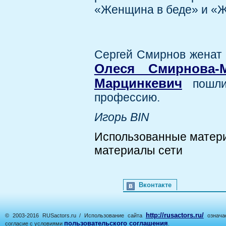
«Женщина в беде» и «Ж
Сергей Смирнов женат
Олеся Смирнова-М
Марцинкевич
пошли 
профессию.
Игорь BIN
Использованные матер
материалы сети
Вконтакте
http://rusactors.ru/
© 2003-2016 RUSactors.ru / Использование сайта
означае
пользовательского соглашения
согласие с условиями
.