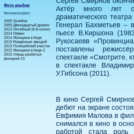
Сергей Смирнов окончи
Фото альбом
Актёр много лет от
Фильмография:
драматического театра
2005 Зулейха
Генерал Бахметьев – в
2005 Двенадцатый дракон
2013 Литейный (8-й сезон)
пьесе В.Киршона (1983
2014 Обмен
2014 Женщина в беде
Рукосаевв «Провинциа
2015 Рождённая звездой
2015 Полицейский участок
поставлены режиссё
2015 Женщина в беде-2
2015 Улицы разбитых
спектакле «Смотрите, к
фонарей-15
в спектакле Владими
У.Гибсона (2011).
В кино Сергей Смирнов
дебют на экране состоя
Евфимия Малова в фил
снимался в кино в осн
работой стала роль 