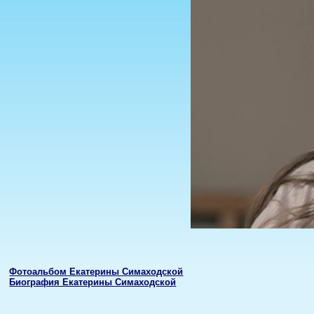
Фотоальбом Екатерины Симаходской
Биография Екатерины Симаходской