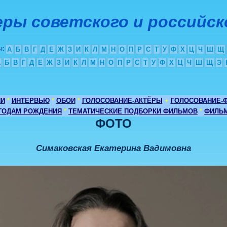
ры советского и российск
ы
:
А
Б
В
Г
Д
Е
Ж
З
И
К
Л
М
Н
О
П
Р
С
Т
У
Ф
Х
Ц
Ч
Ш
Щ
А
Б
В
Г
Д
Е
Ж
З
И
К
Л
М
Н
О
П
Р
С
Т
У
Ф
Х
Ц
Ч
Ш
Щ
Э
ИИ
*
ИНТЕРВЬЮ
*
ОБОИ
*
ГОЛОСОВАНИЕ-АКТЁРЫ
+
ГОЛОСОВАНИЕ-
 ГОДАМ РОЖДЕНИЯ
*
ТЕМАТИЧЕСКИЕ ПОДБОРКИ ФИЛЬМОВ
*
ФИЛЬМ
ФОТО
Симаковская Екатерина Вадимовна