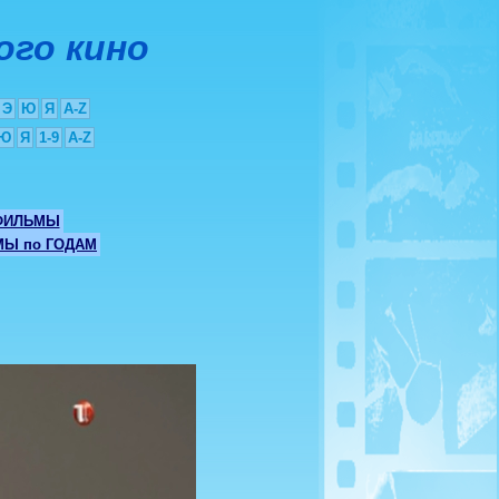
ого кино
Э
Ю
Я
A-Z
Ю
Я
1-9
A-Z
ФИЛЬМЫ
Ы по ГОДАМ