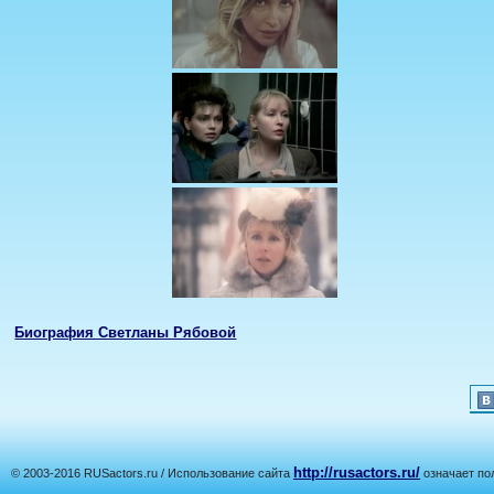
Биография Светланы Рябовой
http://rusactors.ru/
© 2003-2016 RUSactors.ru / Использование сайта
означает по