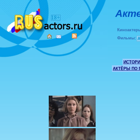
Акте
Киноактер
Фильмы
:
ИСТОР
АКТЁРЫ ПО