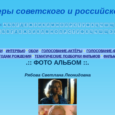
ры советского и российск
ы
:
А
Б
В
Г
Д
Е
Ж
З
И
К
Л
М
Н
О
П
Р
С
Т
У
Ф
Х
Ц
Ч
Ш
Щ
А
Б
В
Г
Д
Е
Ж
З
И
К
Л
М
Н
О
П
Р
С
Т
У
Ф
Х
Ц
Ч
Ш
Щ
Э
ИИ
*
ИНТЕРВЬЮ
*
ОБОИ
*
ГОЛОСОВАНИЕ-АКТЁРЫ
+
ГОЛОСОВАНИЕ-
 ГОДАМ РОЖДЕНИЯ
*
ТЕМАТИЧЕСКИЕ ПОДБОРКИ ФИЛЬМОВ
*
ФИЛЬМ
.:: ФОТО АЛЬБОМ ::.
Рябова Светлана Леонидовна