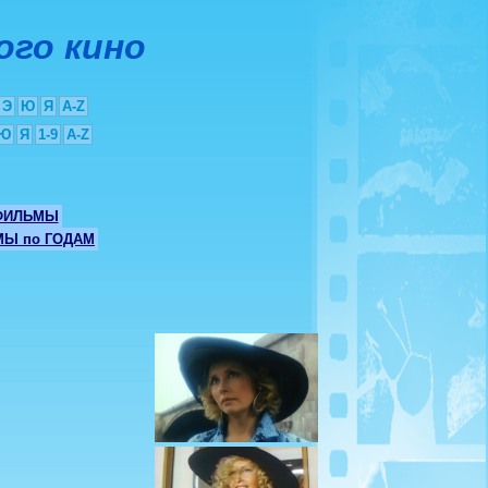
ого кино
Э
Ю
Я
A-Z
Ю
Я
1-9
A-Z
ФИЛЬМЫ
Ы по ГОДАМ