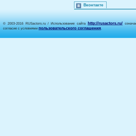
Вконтакте
http://rusactors.ru/
© 2003-2016 RUSactors.ru / Использование сайта
означае
пользовательского соглашения
согласие с условиями
.