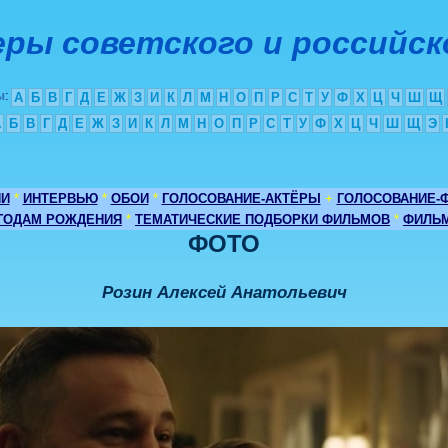
ры советского и российск
ы
:
А
Б
В
Г
Д
Е
Ж
З
И
К
Л
М
Н
О
П
Р
С
Т
У
Ф
Х
Ц
Ч
Ш
Щ
А
Б
В
Г
Д
Е
Ж
З
И
К
Л
М
Н
О
П
Р
С
Т
У
Ф
Х
Ц
Ч
Ш
Щ
Э
ИИ
*
ИНТЕРВЬЮ
*
ОБОИ
*
ГОЛОСОВАНИЕ-АКТЁРЫ
+
ГОЛОСОВАНИЕ-
 ГОДАМ РОЖДЕНИЯ
*
ТЕМАТИЧЕСКИЕ ПОДБОРКИ ФИЛЬМОВ
*
ФИЛЬМ
ФОТО
Розин Алексей Анатольевич