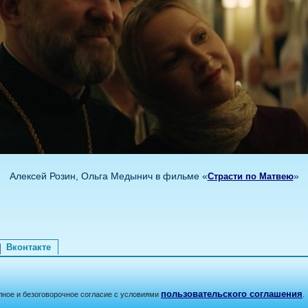
Алексей Розин, Ольга Медынич в фильме «
»
Страсти по Матвею
Вконтакте
пользовательского соглашения
лное и безоговорочное согласие с условиями
.