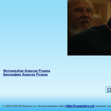
Фотоальбом Алексея Розина
Биография Алексея Розина
http://rusactors.ru/
© 2003-2016 RUSactors.ru / Использование сайта
означает по