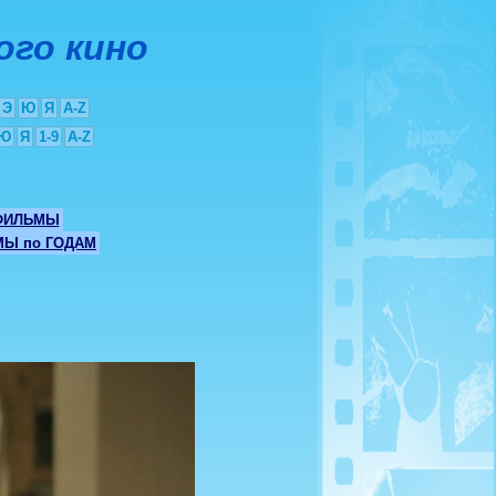
ого кино
Э
Ю
Я
A-Z
Ю
Я
1-9
A-Z
ФИЛЬМЫ
Ы по ГОДАМ