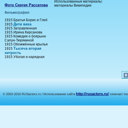
Использованные материалы:
Фото Сергея Рассатова
материалы Википедии
Фильмография:
1915 Братья Борис и Глеб
Дети века
1915
1915 Затравленная
1915 Ирина Кирсанова
1915 Комедия о боярыне
Сапун-Тюрякиной
1915 Обожжённые крылья
Тысяча вторая
1915
хитрость
1915 Убогая и нарядная
http://rusactors.ru/
© 2003-2016 RUSactors.ru / Использование сайта
означает по