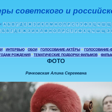
ры советского и российск
ы
:
А
Б
В
Г
Д
Е
Ж
З
И
К
Л
М
Н
О
П
Р
С
Т
У
Ф
Х
Ц
Ч
Ш
Щ
А
Б
В
Г
Д
Е
Ж
З
И
К
Л
М
Н
О
П
Р
С
Т
У
Ф
Х
Ц
Ч
Ш
Щ
Э
ИИ
*
ИНТЕРВЬЮ
*
ОБОИ
*
ГОЛОСОВАНИЕ-АКТЁРЫ
+
ГОЛОСОВАНИЕ-
 ГОДАМ РОЖДЕНИЯ
*
ТЕМАТИЧЕСКИЕ ПОДБОРКИ ФИЛЬМОВ
*
ФИЛЬМ
ФОТО
Рачковская Алина Сергеевна