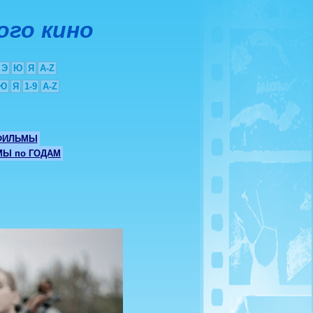
ого кино
Э
Ю
Я
A-Z
Ю
Я
1-9
A-Z
ФИЛЬМЫ
Ы по ГОДАМ