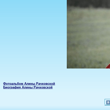
Фотоальбом Алины Рачковской
Биография Алины Рачковской