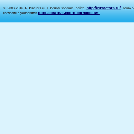
http://rusactors.ru/
© 2003-2016 RUSactors.ru / Использование сайта
означае
пользовательского соглашения
согласие с условиями
.