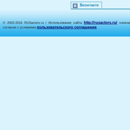
Вконтакте
http://rusactors.ru/
© 2003-2016 RUSactors.ru / Использование сайта
означае
пользовательского соглашения
согласие с условиями
.