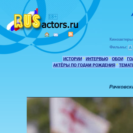
Киноактеры
Фильмы
:
А
ИСТОРИИ
*
ИНТЕРВЬЮ
*
ОБОИ
*
ГО
АКТЁРЫ ПО ГОДАМ РОЖДЕНИЯ
*
ТЕМАТ
Рачковск