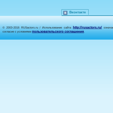
Вконтакте
http://rusactors.ru/
© 2003-2016 RUSactors.ru / Использование сайта
означае
пользовательского соглашения
согласие с условиями
.