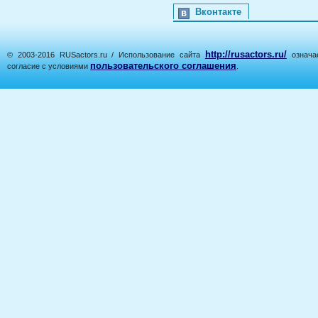
Вконтакте
http://rusactors.ru/
© 2003-2016 RUSactors.ru / Использование сайта
означае
пользовательского соглашения
согласие с условиями
.