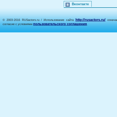
Вконтакте
http://rusactors.ru/
© 2003-2016 RUSactors.ru / Использование сайта
означае
пользовательского соглашения
согласие с условиями
.