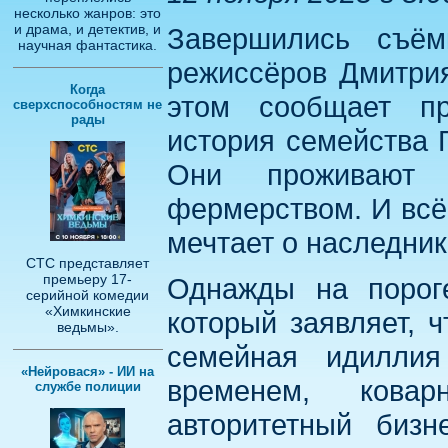
несколько жанров: это
и драма, и детектив, и
Завершились съём
научная фантастика.
режиссёров Дмитри
Когда
этом сообщает пр
сверхспособностям не
рады
история семейства 
Они проживают 
фермерством. И всё
мечтает о наследник
СТС представляет
премьеру 17-
Однажды на порог
серийной комедии
«Химкинские
который заявляет, 
ведьмы».
семейная идиллия
«Нейровася» - ИИ на
временем, кова
службе полиции
авторитетный биз