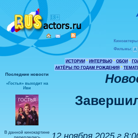
Киноактеры
Фильмы
:
А
ИСТОРИИ
*
ИНТЕРВЬЮ
*
ОБОИ
*
ГО
АКТЁРЫ ПО ГОДАМ РОЖДЕНИЯ
*
ТЕМАТ
Последние новости
Ново
«Гостья» выходит на
Иви
Завершил
В данной кинокартине
12 ноября 2025 г 8:0
переплелись