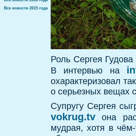
Все новости 2015 года
Роль Сергея Гудов
i
В интервью на
охарактеризовал так
о серьезных вещах с
Супругу Сергея сы
vokrug.tv
она расс
мудрая, хотя в чём-