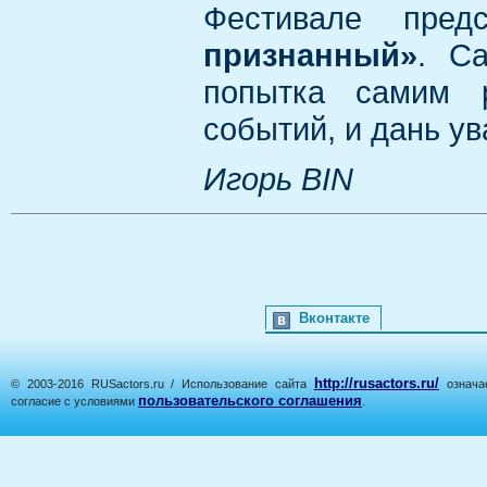
Фестивале пре
признанный»
. С
попытка самим р
событий, и дань у
Игорь BIN
Вконтакте
http://rusactors.ru/
© 2003-2016 RUSactors.ru / Использование сайта
означае
пользовательского соглашения
согласие с условиями
.