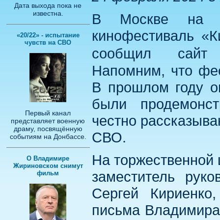
Дата выхода пока не
известна.
В Москве на В
кинофестиваль «К
«20/22» - испытание
чувств на СВО
сообщил сай
Напомним, что фе
В прошлом году он
были продемонст
Первый канал
честно рассказыва
представляет военную
драму, посвящённую
СВО.
событиям на Донбассе.
На торжественной 
О Владимире
Жириновском снимут
заместитель руко
фильм
Сергей Кириенко,
письма Владимира