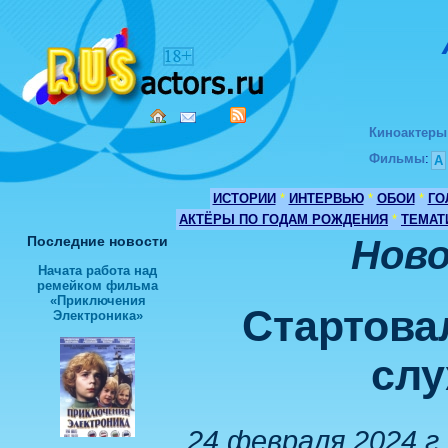
Киноактеры
Фильмы
:
А
ИСТОРИИ
*
ИНТЕРВЬЮ
*
ОБОИ
*
ГО
АКТЁРЫ ПО ГОДАМ РОЖДЕНИЯ
*
ТЕМАТ
Последние новости
Ново
Начата работа над
ремейком фильма
«Приключения
Стартова
Электроника»
слу
24 февраля 2024 г 