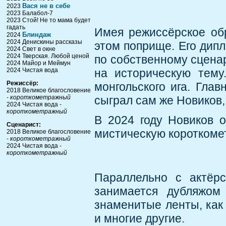
Вася не в себе
2023
2023 Балабол-7
2023 Стой! Не то мама будет
гадать
Имея режиссёрское обр
Блиндаж
2024
2024 Денискины рассказы
этом поприще. Его дипл
2024 Свет в окне
2024 Тверская. Любой ценой
по собственному сцена
2024 Майор и Меймун
2024 Чистая вода
на историческую тему
Режиссёр:
монгольского ига. Глав
2018 Великое благословение
-
короткометражный
сыграл сам же Новиков, 
2024 Чистая вода -
короткометражный
В 2024 году Новиков 
Сценарист:
мистическую короткоме
2018 Великое благословение
-
короткометражный
2024 Чистая вода -
короткометражный
Параллельно с актёрс
занимается дубляжом
знаменитые ленты, как 
и многие другие.