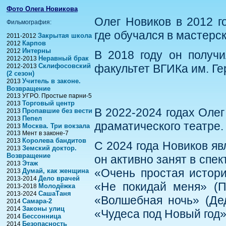
Фото Олега Новикова
Олег Новиков в 2012 г
Фильмография:
где обучался в мастерск
Закрытая школа
2011-2012
Карпов
2012
Интерны
2012
В 2018 году он получи
Неравный брак
2012-2013
Склифосовский
факультет ВГИКа им. Ге
2012-2013
(2 сезон)
Учитель в законе.
2013
Возвращение
2013 УГРО. Простые парни-5
Торговый центр
2013
В 2022-2024 годах Оле
Пропавшие без вести
2013
Пепел
2013
драматического театре.
Москва. Три вокзала
2013
2013 Мент в законе-7
Королева бандитов
2013
С 2024 года Новиков яв
Земский доктор.
2013
Возвращение
он активно занят в спе
Этаж
2013
«Очень простая истори
Думай, как женщина
2013
Дело врачей
2013-2014
«Не покидай меня» (По
Молодёжка
2013-2018
СашаТаня
2013-2024
«Волшебная ночь» (Дед
Самара-2
2014
Законы улиц
2014
«Чудеса под Новый год»
Бессонница
2014
Безопасность
2014