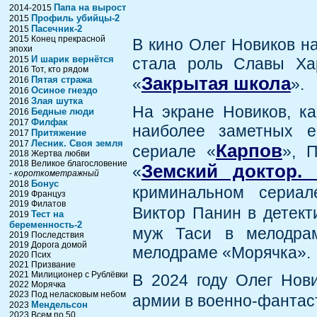
Папа на вырост
2014-2015
Профиль убийцы-2
2015
Пасечник-2
2015
2015 Конец прекрасной
В кино Олег Новиков на
эпохи
И шарик вернётся
2015
стала роль Славы Хар
2016 Тот, кто рядом
Закрытая школа
Пятая стража
2016
«
».
Осиное гнездо
2016
Злая шутка
2016
На экране Новиков, ка
Бедные люди
2016
Филфак
2017
наиболее заметных е
Притяжение
2017
Лесник. Своя земля
2017
Карпов
сериале «
», 
2018 Жертва любви
2018 Великое благословение
Земский доктор.
«
-
короткометражный
Бонус
2018
криминальном сериа
2019 Француз
2019 Филатов
Виктор Панин в детек
Тест на
2019
беременность-2
муж Таси в мелодра
2019 Последствия
2019 Дорога домой
мелодраме «Морячка».
2020 Псих
2021 Призвание
2021 Милиционер с Рублёвки
В 2024 году Олег Нов
2022 Морячка
2023 Под неласковым небом
армии в военно-фантас
Мендельсон
2023
2023 Всем по 50