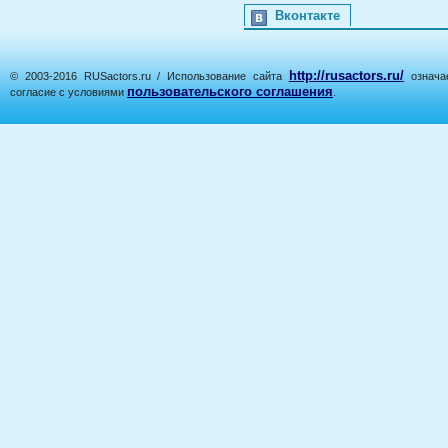
Вконтакте
http://rusactors.ru/
© 2003-2016 RUSactors.ru / Использование сайта
означае
пользовательского соглашения
согласие с условиями
.