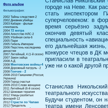
Станислав Никольский 
Фото альбом
городе на Неве. Как ра
Фильмография:
стать инспектором Г
2002 Тайны следствия-2
суперчеловеком: в фо
2002 Дневник убийцы
2003 Кабаре -
фильм-
время серьёзно заду
спектакль
72 метра
2004
окончив девятый кла
2004 Агентство НЛС-2
2005 Убойная сила-6
специальность «авиацио
2005 Пари
2005 Гибель Империи
его дальнейшая жизнь,
2006 Перстень наследника
династии
конкурсе чтецов в ДК 
2007 Литейный, 4 (1-й сезон)
2007 Закон зайца
пригласили в театраль
2008 А.Д.
уже ни о какой другой 
Ментовские войны-4
2008
2008 Дорожный патруль - 2
Гончие - 2
2008
2008-2010 Гаишники
(Россия,
Украина)
2009 Город счастья
2009-2010 Слово женщине
Станислав Никольский
2011 Литейный (6-й сезон)
театрального искусства
2012 Шоковая терапия
2012 Улицы разбитых
Будучи студентом, он н
фонарей-12
Страсти по Чапаю
2012
театра имени Ленсовет
2012 Предатель