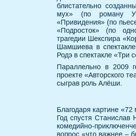
блистательно созданн
мух» (по роману Уи
«Привидения» (по пьесе
«Подросток» (по одн
трагедии Шекспира «Ко
Шамшиева в спектакле
Родэ в спектакле «Три с
Параллельно в 2009 г
проекте «Авторского те
сыграв роль Алёши.
Благодаря картине «72 
Год спустя Станислав 
комедийно-приключенч
вопрос «что важнее – б