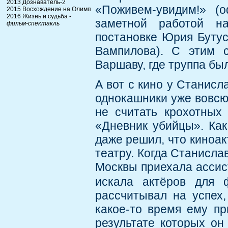
2013 Дознаватель-2
«Поживем-увидим!» (
2015 Восхождение на Олимп
2016 Жизнь и судьба -
заметной работой н
фильм-спектакль
постановке Юрия Бутус
Вампилова). С этим 
Варшаву, где труппа бы
А вот с кино у Станисл
однокашники уже вовсю 
не считать крохотных
«Дневник убийцы». Как
даже решил, что киноакт
театру. Когда Станисла
Москвы приехала ассис
искала актёров для 
рассчитывал на успех,
какое-то время ему п
результате которых о