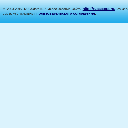
http://rusactors.ru/
© 2003-2016 RUSactors.ru / Использование сайта
означае
пользовательского соглашения
согласие с условиями
.