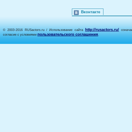
Вконтакте
http://rusactors.ru/
© 2003-2016 RUSactors.ru / Использование сайта
означае
пользовательского соглашения
согласие с условиями
.