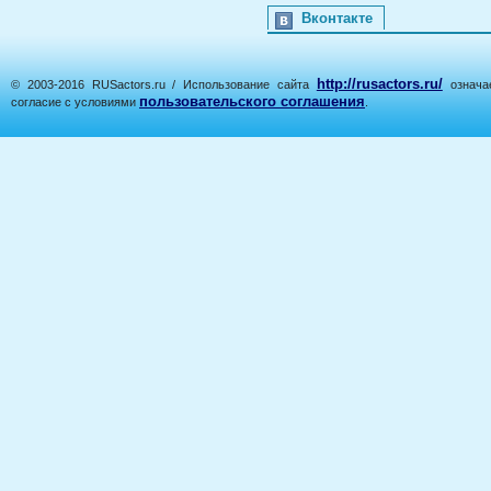
Вконтакте
http://rusactors.ru/
© 2003-2016 RUSactors.ru / Использование сайта
означае
пользовательского соглашения
согласие с условиями
.