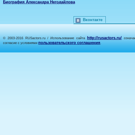
Биография Александра Негодайлова
Вконтакте
http://rusactors.ru/
© 2003-2016 RUSactors.ru / Использование сайта
означае
пользовательского соглашения
согласие с условиями
.