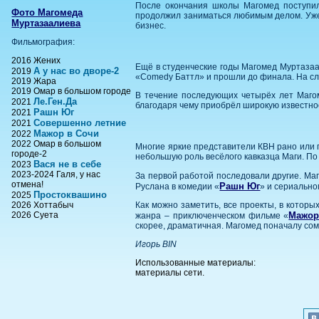
После окончания школы Магомед поступил 
Фото Магомеда
продолжил заниматься любимым делом. Уже 
Муртазаалиева
бизнес.
Фильмография:
2016 Жених
Ещё в студенческие годы Магомед Муртазаа
А у нас во дворе-2
2019
«Comedy Баттл» и прошли до финала. На сле
2019 Жара
2019 Омар в большом городе
В течение последующих четырёх лет Маго
Ле.Ген.Да
2021
благодаря чему приобрёл широкую известно
Рашн Юг
2021
Совершенно летние
2021
Мажор в Сочи
2022
2022 Омар в большом
Многие яркие представители КВН рано или п
городе-2
небольшую роль весёлого кавказца Маги. По 
Вася не в себе
2023
2023-2024 Галя, у нас
За первой работой последовали другие. Ма
отмена!
Рашн Юг
Руслана в комедии «
» и сериальн
Простоквашино
2025
2026 Хоттабыч
Как можно заметить, все проекты, в котор
2026 Суета
Мажор
жанра – приключенческом фильме «
скорее, драматичная. Магомед поначалу сом
Игорь BIN
Использованные материалы:
материалы сети.