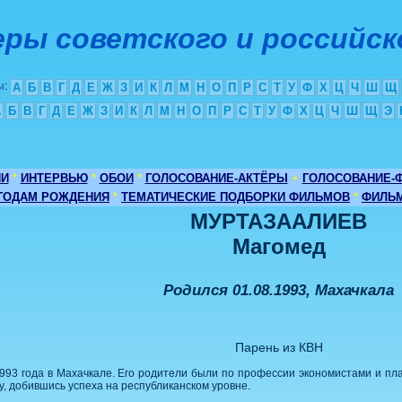
ры советского и российск
ы
:
А
Б
В
Г
Д
Е
Ж
З
И
К
Л
М
Н
О
П
Р
С
Т
У
Ф
Х
Ц
Ч
Ш
Щ
А
Б
В
Г
Д
Е
Ж
З
И
К
Л
М
Н
О
П
Р
С
Т
У
Ф
Х
Ц
Ч
Ш
Щ
Э
ИИ
*
ИНТЕРВЬЮ
*
ОБОИ
*
ГОЛОСОВАНИЕ-АКТЁРЫ
+
ГОЛОСОВАНИЕ-
 ГОДАМ РОЖДЕНИЯ
*
ТЕМАТИЧЕСКИЕ ПОДБОРКИ ФИЛЬМОВ
*
ФИЛЬМ
МУРТАЗААЛИЕВ
Магомед
Родился 01.08.1993, Махачкала
Парень из КВН
993 года в Махачкале. Его родители были по профессии экономистами и пла
у, добившись успеха на республиканском уровне.