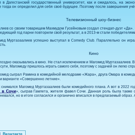
в Дагестанский государственный университет, как и ожидалось, на экон
тогда он определил для себя своё будущее. Поэтому после завершения учёб
Телевизионный шоу-бизнес
лиев со своим товарищем Махмудом Гусейновым создал стендап-дуэт «Да». В
дующий год парни повторили свой результат, а в 2013-м стали победителям
мед Муртазаалиев успешно выступал в Comedy Club. Параллельно он игра
сть.
Кино
оздно оказывались в кино. Не стал исключением и Магомед Муртазаалиев. В
сути, Магомеду пришлось играть самого себя, поэтому с задачей он легко спр
гомед сыграл Рамина в комедийной мелодраме «Жара», друга Омара в комед
ом варианте «Совершенно летние».
ых снимался Магомед Муртазаалиев были комедийного плана. А вот в 2022 г
 в Сочи
», сыграв Гамлета, жителя фавел Сочи. Данная роль была также
невался, но в итоге согласился и органично вписался в предлагаемый образ.
Вконтакте