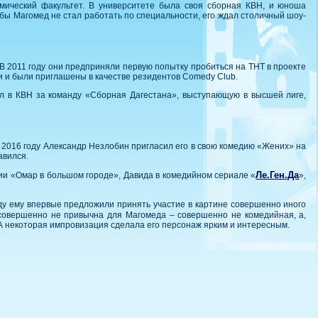
омический факультет. В университете была своя сборная КВН, и юноша
ы Магомед не стал работать по специальности, его ждал столичный шоу-
 2011 году они предприняли первую попытку пробиться на ТНТ в проекте
и и были приглашены в качестве резидентов Comedy Club.
л в КВН за команду «Сборная Дагестана», выступающую в высшей лиге,
 2016 году Александр Незлобин пригласил его в свою комедию «Жених» на
авился.
Ле.Ген.Да
ии «Омар в большом городе», Давида в комедийном сериале «
»,
оду ему впервые предложили принять участие в картине совершенно иного
 совершенно не привычна для Магомеда – совершенно не комедийная, а,
 А некоторая импровизация сделала его персонаж ярким и интересным.