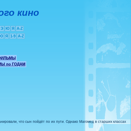
ого кино
Э
Ю
Я
A-Z
Ю
Я
1-9
A-Z
ФИЛЬМЫ
Ы по ГОДАМ
нировали, что сын пойдёт по их пути. Однако Магомед в старших классах