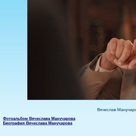
Вячеслав Манучаро
Фотоальбом Вячеслава Манучарова
Биография Вячеслава Манучарова