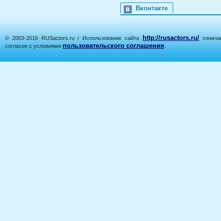
Вконтакте
http://rusactors.ru/
© 2003-2016 RUSactors.ru / Использование сайта
означае
пользовательского соглашения
согласие с условиями
.