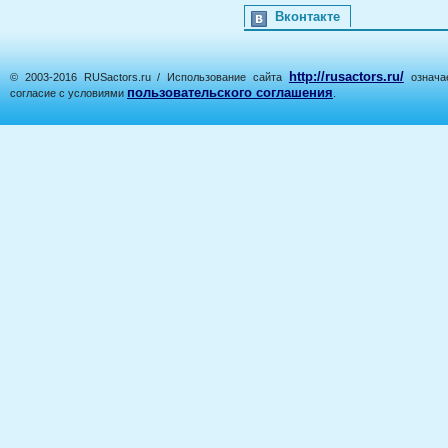
Вконтакте
http://rusactors.ru/
© 2003-2016 RUSactors.ru / Использование сайта
означае
пользовательского соглашения
согласие с условиями
.