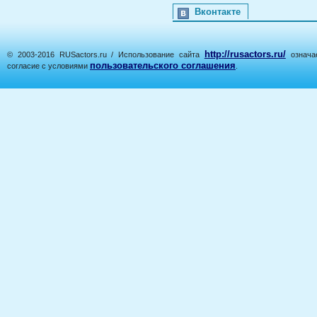
Вконтакте
http://rusactors.ru/
© 2003-2016 RUSactors.ru / Использование сайта
означае
пользовательского соглашения
согласие с условиями
.