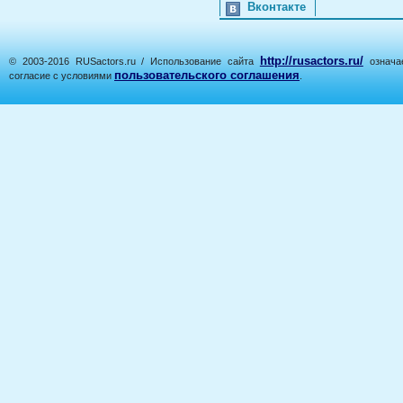
Вконтакте
http://rusactors.ru/
© 2003-2016 RUSactors.ru / Использование сайта
означае
пользовательского соглашения
согласие с условиями
.