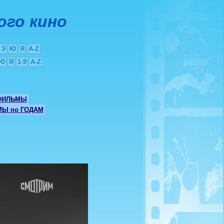
ого кино
Э
Ю
Я
A-Z
Ю
Я
1-9
A-Z
ФИЛЬМЫ
Ы по ГОДАМ