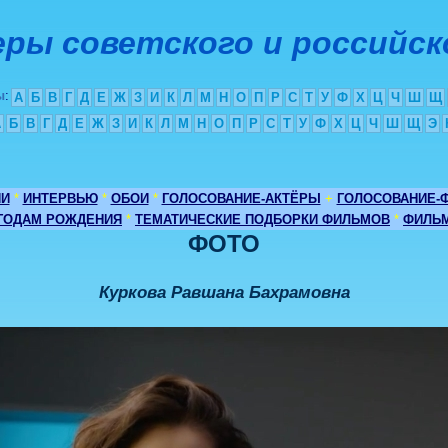
ры советского и российск
ы
:
А
Б
В
Г
Д
Е
Ж
З
И
К
Л
М
Н
О
П
Р
С
Т
У
Ф
Х
Ц
Ч
Ш
Щ
А
Б
В
Г
Д
Е
Ж
З
И
К
Л
М
Н
О
П
Р
С
Т
У
Ф
Х
Ц
Ч
Ш
Щ
Э
ИИ
*
ИНТЕРВЬЮ
*
ОБОИ
*
ГОЛОСОВАНИЕ-АКТЁРЫ
+
ГОЛОСОВАНИЕ-
 ГОДАМ РОЖДЕНИЯ
*
ТЕМАТИЧЕСКИЕ ПОДБОРКИ ФИЛЬМОВ
*
ФИЛЬМ
ФОТО
Куркова Равшана Бахрамовна