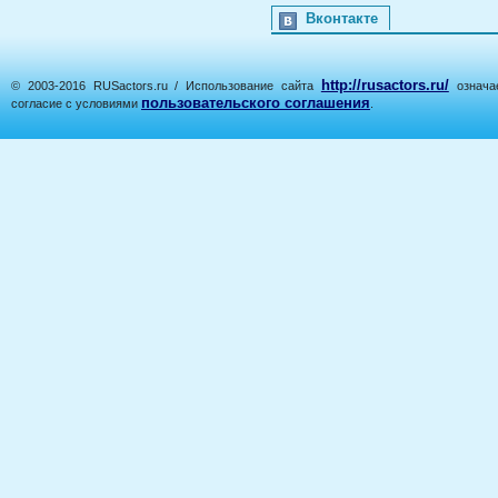
Вконтакте
http://rusactors.ru/
© 2003-2016 RUSactors.ru / Использование сайта
означае
пользовательского соглашения
согласие с условиями
.