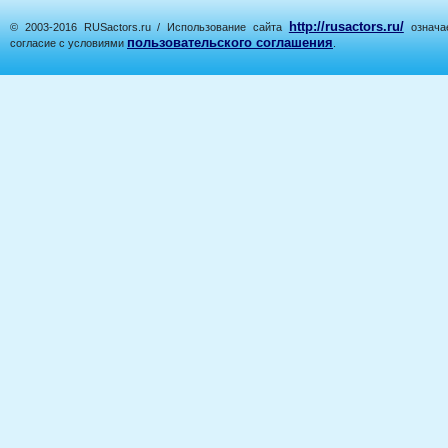
http://rusactors.ru/
© 2003-2016 RUSactors.ru / Использование сайта
означае
пользовательского соглашения
согласие с условиями
.