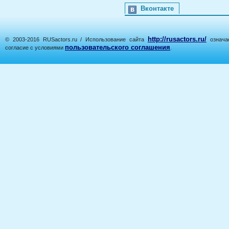
Вконтакте
http://rusactors.ru/
© 2003-2016 RUSactors.ru / Использование сайта
означае
пользовательского соглашения
согласие с условиями
.