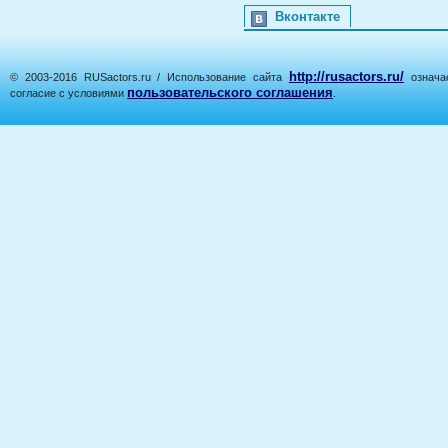
Вконтакте
http://rusactors.ru/
© 2003-2016 RUSactors.ru / Использование сайта
означае
пользовательского соглашения
согласие с условиями
.