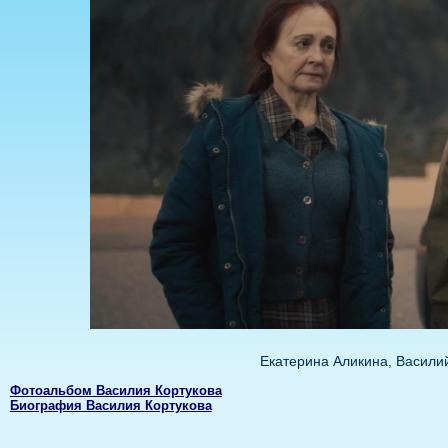
Екатерина Аликина, Васили
Фотоальбом Василия Кортукова
Биография Василия Кортукова