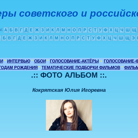
ры советского и российск
ы
:
А
Б
В
Г
Д
Е
Ж
З
И
К
Л
М
Н
О
П
Р
С
Т
У
Ф
Х
Ц
Ч
Ш
Щ
А
Б
В
Г
Д
Е
Ж
З
И
К
Л
М
Н
О
П
Р
С
Т
У
Ф
Х
Ц
Ч
Ш
Щ
Э
ИИ
*
ИНТЕРВЬЮ
*
ОБОИ
*
ГОЛОСОВАНИЕ-АКТЁРЫ
+
ГОЛОСОВАНИЕ-
 ГОДАМ РОЖДЕНИЯ
*
ТЕМАТИЧЕСКИЕ ПОДБОРКИ ФИЛЬМОВ
*
ФИЛЬМ
.:: ФОТО АЛЬБОМ ::.
Кокрятская Юлия Игоревна