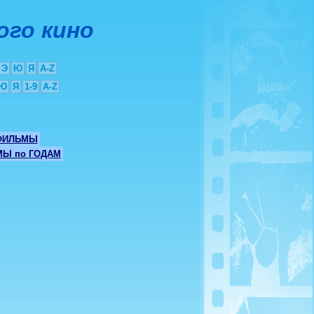
ого кино
Э
Ю
Я
A-Z
Ю
Я
1-9
A-Z
ФИЛЬМЫ
Ы по ГОДАМ