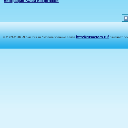
Биография Юлии Кокрятской
http://rusactors.ru/
© 2003-2016 RUSactors.ru / Использование сайта
означает по