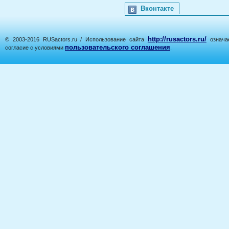
Вконтакте
http://rusactors.ru/
© 2003-2016 RUSactors.ru / Использование сайта
означае
пользовательского соглашения
согласие с условиями
.