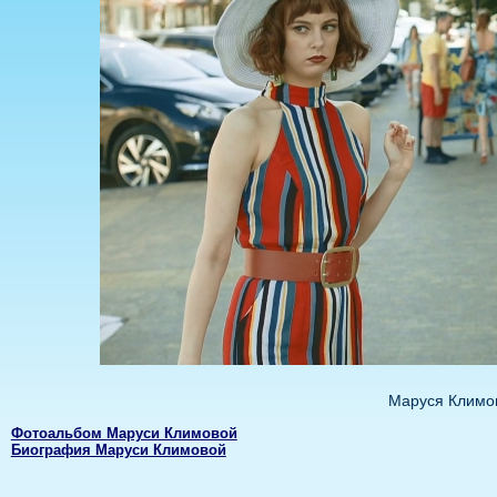
Маруся Климов
Фотоальбом Маруси Климовой
Биография Маруси Климовой