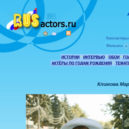
Киноактеры
Фильмы
:
А
ИСТОРИИ
*
ИНТЕРВЬЮ
*
ОБОИ
*
ГО
АКТЁРЫ ПО ГОДАМ РОЖДЕНИЯ
*
ТЕМАТ
Климова Мар