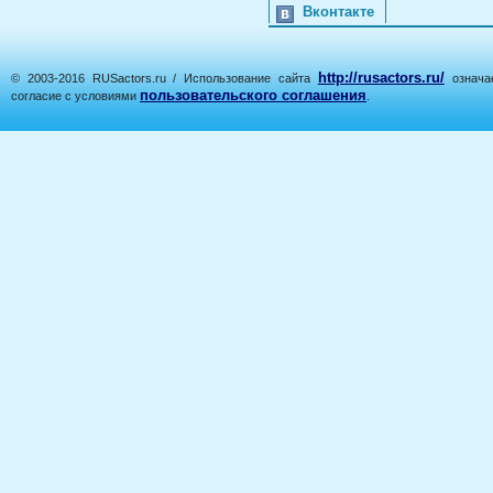
Вконтакте
http://rusactors.ru/
© 2003-2016 RUSactors.ru / Использование сайта
означае
пользовательского соглашения
согласие с условиями
.