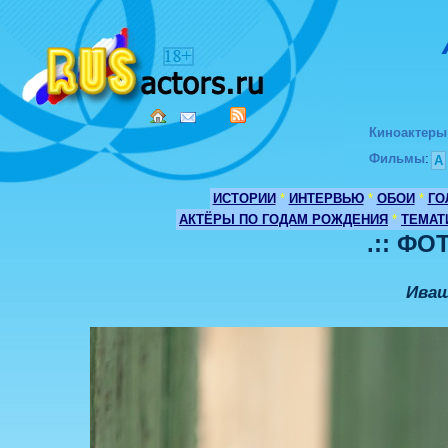
Киноактеры
Фильмы
:
А
ИСТОРИИ
*
ИНТЕРВЬЮ
*
ОБОИ
*
ГО
АКТЁРЫ ПО ГОДАМ РОЖДЕНИЯ
*
ТЕМАТ
.:: ФО
Иващ