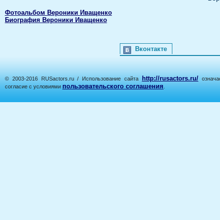
Фотоальбом Вероники Иващенко
Биография Вероники Иващенко
Вконтакте
http://rusactors.ru/
© 2003-2016 RUSactors.ru / Использование сайта
означае
пользовательского соглашения
согласие с условиями
.