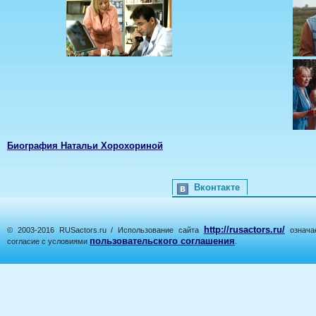
Биография Натальи Хорохориной
Вконтакте
http://rusactors.ru/
© 2003-2016 RUSactors.ru / Использование сайта
означае
пользовательского соглашения
согласие с условиями
.