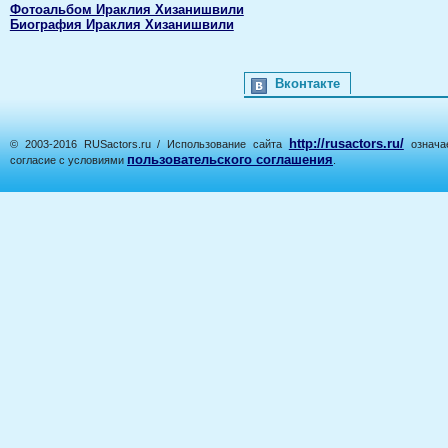
Фотоальбом Ираклия Хизанишвили
Биография Ираклия Хизанишвили
Вконтакте
http://rusactors.ru/
© 2003-2016 RUSactors.ru / Использование сайта
означае
пользовательского соглашения
согласие с условиями
.