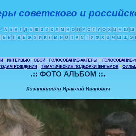
ры советского и российск
ы
:
А
Б
В
Г
Д
Е
Ж
З
И
К
Л
М
Н
О
П
Р
С
Т
У
Ф
Х
Ц
Ч
Ш
Щ
А
Б
В
Г
Д
Е
Ж
З
И
К
Л
М
Н
О
П
Р
С
Т
У
Ф
Х
Ц
Ч
Ш
Щ
Э
ИИ
*
ИНТЕРВЬЮ
*
ОБОИ
*
ГОЛОСОВАНИЕ-АКТЁРЫ
+
ГОЛОСОВАНИЕ-
 ГОДАМ РОЖДЕНИЯ
*
ТЕМАТИЧЕСКИЕ ПОДБОРКИ ФИЛЬМОВ
*
ФИЛЬМ
.:: ФОТО АЛЬБОМ ::.
Хизанишвили Ираклий Иванович