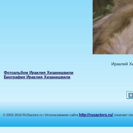
Ираклий Х
Фотоальбом Ираклия Хизанишвили
Биография Ираклия Хизанишвили
http://rusactors.ru/
© 2003-2016 RUSactors.ru / Использование сайта
означает по