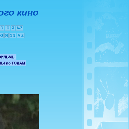
ого кино
Э
Ю
Я
A-Z
Ю
Я
1-9
A-Z
ФИЛЬМЫ
Ы по ГОДАМ