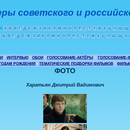
ры советского и российск
ы
:
А
Б
В
Г
Д
Е
Ж
З
И
К
Л
М
Н
О
П
Р
С
Т
У
Ф
Х
Ц
Ч
Ш
Щ
А
Б
В
Г
Д
Е
Ж
З
И
К
Л
М
Н
О
П
Р
С
Т
У
Ф
Х
Ц
Ч
Ш
Щ
Э
ИИ
*
ИНТЕРВЬЮ
*
ОБОИ
*
ГОЛОСОВАНИЕ-АКТЁРЫ
+
ГОЛОСОВАНИЕ-
 ГОДАМ РОЖДЕНИЯ
*
ТЕМАТИЧЕСКИЕ ПОДБОРКИ ФИЛЬМОВ
*
ФИЛЬМ
ФОТО
Харатьян Дмитрий Вадимович