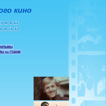
ого кино
Э
Ю
Я
A-Z
Ю
Я
1-9
A-Z
ФИЛЬМЫ
Ы по ГОДАМ