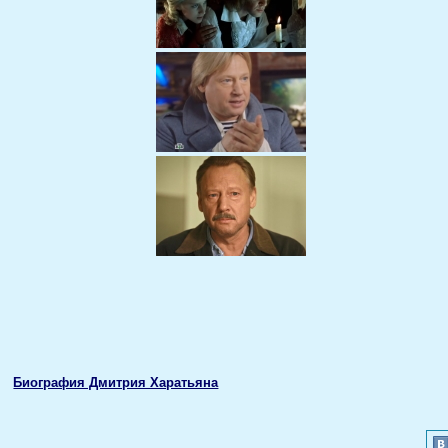
Биография Дмитрия Харатьяна