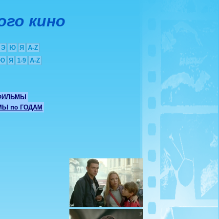
ого кино
Э
Ю
Я
A-Z
Ю
Я
1-9
A-Z
ФИЛЬМЫ
Ы по ГОДАМ