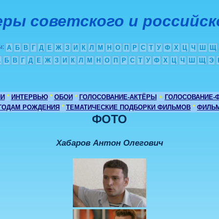
ры советского и российск
ы
:
А
Б
В
Г
Д
Е
Ж
З
И
К
Л
М
Н
О
П
Р
С
Т
У
Ф
Х
Ц
Ч
Ш
Щ
А
Б
В
Г
Д
Е
Ж
З
И
К
Л
М
Н
О
П
Р
С
Т
У
Ф
Х
Ц
Ч
Ш
Щ
Э
ИИ
*
ИНТЕРВЬЮ
*
ОБОИ
*
ГОЛОСОВАНИЕ-АКТЁРЫ
+
ГОЛОСОВАНИЕ-
 ГОДАМ РОЖДЕНИЯ
*
ТЕМАТИЧЕСКИЕ ПОДБОРКИ ФИЛЬМОВ
*
ФИЛЬМ
ФОТО
Хабаров Антон Олегович