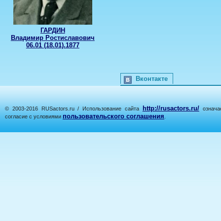
ГАРДИН
Владимир Ростиславович
06.01 (18.01).1877
Вконтакте
http://rusactors.ru/
© 2003-2016 RUSactors.ru / Использование сайта
означае
пользовательского соглашения
согласие с условиями
.