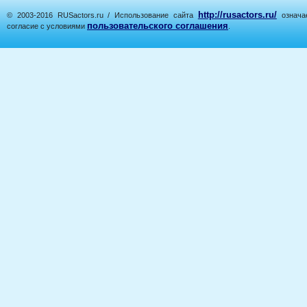
http://rusactors.ru/
© 2003-2016 RUSactors.ru / Использование сайта
означае
пользовательского соглашения
согласие с условиями
.