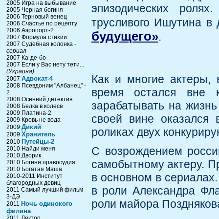
2005 Игра на выбывание
эпизодических ролях
2005 Черная богиня
2006 Терновый венец
трусливого Ишутина в
2006 Счастье по рецепту
2006 Аэропорт-2
будущего»
.
2007 Формула стихии
2007 Судебная колонка
-
сериал
2007 Ка-де-бо
2007 Если у Вас нету тети...
(Украина)
Как и многие актеры, 
Адвокат-4
2007
2008 Псевдоним "Албанец" -
время остался вне к
2
2008 Осенний детектив
зарабатывать на жизнь
2008 Белка в колесе
2009 Платина-2
своей вине оказался 
2009 Кровь не вода
Дикий
2009
роликах двух конкурир
Хранитель
2009
Путейцы-2
2010
С возрождением россий
2010 Найди меня
2010 Дворик
самобытному актеру. П
2010 Богини правосудия
2010 Богатая Маша
в основном в сериалах.
2010-2011 Институт
благородных девиц
в роли Александра Фла
2011 Самый лучший фильм
3-ДЭ
роли майора Поздняков
Ночь одинокого
2011
филина
2011 Лектор