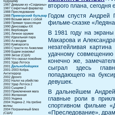
будущему
второго плана, сегодня 
1987 Девушки из «Согдианы»
1987 Секретный фарватер
1988 Преследование
Годом спустя Андрей 
Приморский бульвар
1988
1989 Возьми меня с собой
фильме-сказке «Ледяна
1989 Прямая трансляция
1990 Динозавры-ХХ
1991 Вербовщик
В 1981 году на экран
1991 Личное оружие
1992 Идеальная пара
Макарова и Александр
1993 Аз воздам
1993 Кумпарсита
незатейливая картина
1993 Страсти по Анжелике
1999 Будем знакомы!
удачному совмещению 
1999 Зигзаг
(США)
1999 Что сказал покойник
конечно же, замечате
2001 Удар Лотоса
Дальнобойщики
2001
сыграл здесь главн
2001-2003 Кобра.
попадающего на буксир
Антитеррор
2002 Дронго
девушек.
2002 Налог на убийство
2002 Удар Лотоса 2
2003 Сыщики-2
В дальнейшем Андрей
2003 Приключения мага
2003 Желанная
главные роли в прикл
2003 Ундина
2004 Ундина-2. На гребне
спортивном фильме «Д
волны
2004 Пограничный блюз
«Преследование», драме
(США)