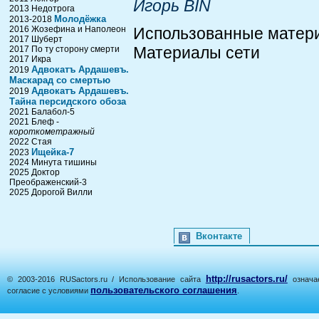
Игорь BIN
2013 Недотрога
Молодёжка
2013-2018
2016 Жозефина и Наполеон
Использованные матер
2017 Шуберт
Материалы сети
2017 По ту сторону смерти
2017 Икра
Адвокатъ Ардашевъ.
2019
Маскарад со смертью
Адвокатъ Ардашевъ.
2019
Тайна персидского обоза
2021 Балабол-5
2021 Блеф -
короткометражный
2022 Стая
Ищейка-7
2023
2024 Минута тишины
2025 Доктор
Преображенский-3
2025 Дорогой Вилли
Вконтакте
http://rusactors.ru/
© 2003-2016 RUSactors.ru / Использование сайта
означае
пользовательского соглашения
согласие с условиями
.