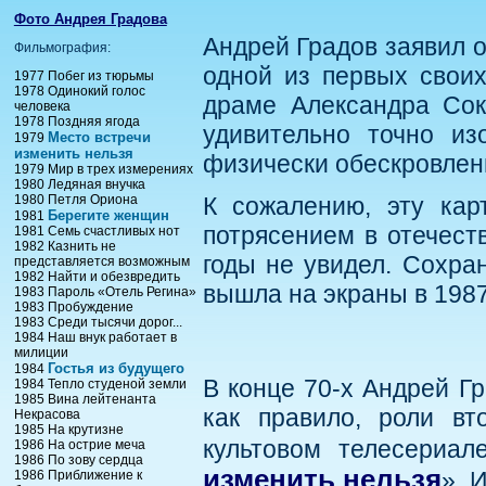
Фото Андрея Градова
Андрей Градов заявил о
Фильмография:
одной из первых своих
1977 Побег из тюрьмы
1978 Одинокий голос
драме Александра Сок
человека
1978 Поздняя ягода
удивительно точно из
Место встречи
1979
изменить нельзя
физически обескровлен
1979 Мир в трех измерениях
1980 Ледяная внучка
1980 Петля Ориона
К сожалению, эту кар
Берегите женщин
1981
потрясением в отечест
1981 Семь счастливых нот
1982 Казнить не
годы не увидел. Сохра
представляется возможным
1982 Найти и обезвредить
вышла на экраны в 1987
1983 Пароль «Отель Регина»
1983 Пробуждение
1983 Среди тысячи дорог...
1984 Наш внук работает в
милиции
Гостья из будущего
1984
В конце 70-х Андрей Гр
1984 Тепло студеной земли
1985 Вина лейтенанта
как правило, роли вт
Некрасова
1985 На крутизне
культовом телесериал
1986 На острие меча
1986 По зову сердца
изменить нельзя
». 
1986 Приближение к