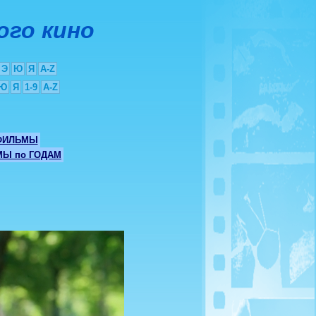
ого кино
Э
Ю
Я
A-Z
Ю
Я
1-9
A-Z
ФИЛЬМЫ
Ы по ГОДАМ