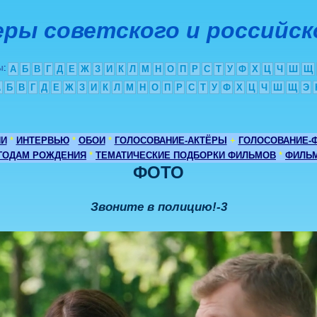
ры советского и российск
ы
:
А
Б
В
Г
Д
Е
Ж
З
И
К
Л
М
Н
О
П
Р
С
Т
У
Ф
Х
Ц
Ч
Ш
Щ
А
Б
В
Г
Д
Е
Ж
З
И
К
Л
М
Н
О
П
Р
С
Т
У
Ф
Х
Ц
Ч
Ш
Щ
Э
ИИ
*
ИНТЕРВЬЮ
*
ОБОИ
*
ГОЛОСОВАНИЕ-АКТЁРЫ
+
ГОЛОСОВАНИЕ-
 ГОДАМ РОЖДЕНИЯ
*
ТЕМАТИЧЕСКИЕ ПОДБОРКИ ФИЛЬМОВ
*
ФИЛЬМ
ФОТО
Звоните в полицию!-3