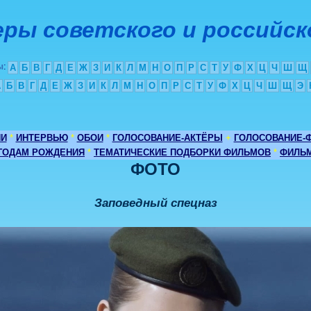
ры советского и российск
ы
:
А
Б
В
Г
Д
Е
Ж
З
И
К
Л
М
Н
О
П
Р
С
Т
У
Ф
Х
Ц
Ч
Ш
Щ
А
Б
В
Г
Д
Е
Ж
З
И
К
Л
М
Н
О
П
Р
С
Т
У
Ф
Х
Ц
Ч
Ш
Щ
Э
ИИ
*
ИНТЕРВЬЮ
*
ОБОИ
*
ГОЛОСОВАНИЕ-АКТЁРЫ
+
ГОЛОСОВАНИЕ-
 ГОДАМ РОЖДЕНИЯ
*
ТЕМАТИЧЕСКИЕ ПОДБОРКИ ФИЛЬМОВ
*
ФИЛЬМ
ФОТО
Заповедный спецназ