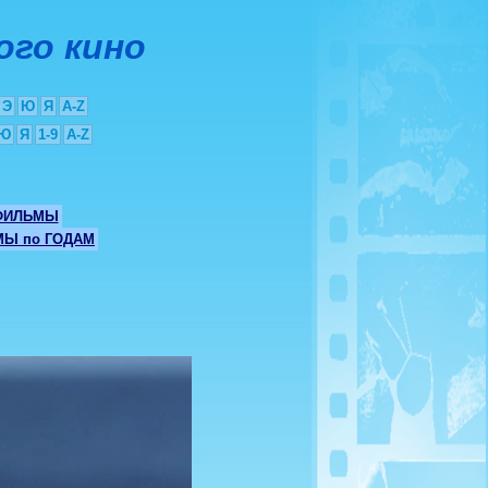
ого кино
Э
Ю
Я
A-Z
Ю
Я
1-9
A-Z
ФИЛЬМЫ
Ы по ГОДАМ