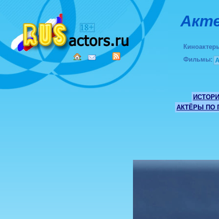
Акте
Киноактер
Фильмы
:
ИСТОР
АКТЁРЫ ПО