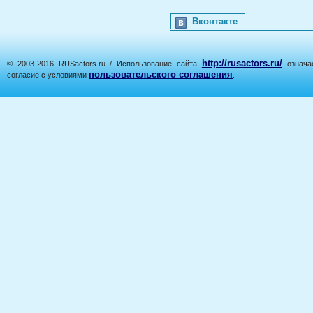
Вконтакте
http://rusactors.ru/
© 2003-2016 RUSactors.ru / Использование сайта
означае
пользовательского соглашения
согласие с условиями
.