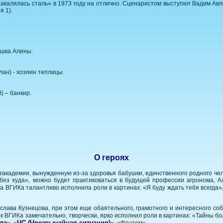
закалялась сталь» в 1973 году на отлично. Сценаристом выступил Вадим Ав
я 1).
ушка Алены.
ан) - хозяин теплицы.
) – банкир.
О героях
академии, вынужденную из-за здоровья бабушки, единственного родного че
без худа», можно будет практиковаться в будущей профессии агронома, А
 ВГИКа талантливо исполнила роли в картинах: «Я буду ждать тебя всегда»,
слава Кузнецова, при этом еще обаятельного, грамотного и интересного со
ик ВГИКа замечательно, творчески, ярко исполнил роли в картинах: «Тайны бо
ла
ЧС (Чрезвычайная ситуация)