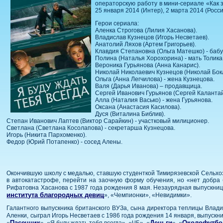
операторскую работу в мини-сериале «Как 
25 января 2014 (Интер), 2 марта 2014 (Росси
Герои сериала:
Аленка Строгова (Лилия Хасанова).
Владислав Кузнецов (Игорь Несветаев).
Анатолий Ляхов (Артем Григорьев).
Клавдия Степановна (Ольга Матешко) - баб
Полина (Наталья Хорохорина) - мать Толика
Вероника Гурьянова (Анна Канарис).
Николай Николаевич Кузнецов (Николай Бокл
Ольга (Анна Легчилова) - жена Кузнецова.
Валя (Дарья Иванова) – продавщица.
Сергей Иванович Гурьянов (Сергей Калантай
Алла (Наталия Васько) - жена Гурьянова.
Оксана (Анастасия Касилова).
Дуся (Виталина Библив).
Степан Иванович Лаптев (Виктор Сарайкин) - участковый милиционер.
Светлана (Светлана Косолапова) - секретарша Кузнецова.
Игорь (Никита Пархоменко).
Федор (Юрий Потапенко) - сосед Алены.
Окончившую школу с медалью, ставшую студенткой Тимирязевской Сельхоз
в автокатастрофе, перейти на заочную форму обучения, но «нет добра 
Рифатовна Хасанова с 1987 года рождения 8 мая. Незаурядная выпускница
института благородных девиц
», «Чемпионки», «Невидимки».
Галантного выпускника британского ВУЗа, сына директора теплицы Влади
Аленки, сыграл Игорь Несветаев с 1986 года рождения 14 января, выпускн
Пасечник
Деньги
Околофутбо