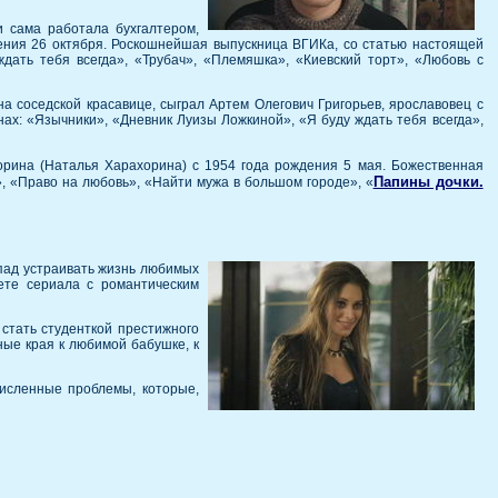
и сама работала бухгалтером,
ения 26 октября. Роскошнейшая выпускница ВГИКа, со статью настоящей
дать тебя всегда», «Трубач», «Племяшка», «Киевский торт», «Любовь с
а соседской красавице, сыграл Артем Олегович Григорьев, ярославовец с
ах: «Язычники», «Дневник Луизы Ложкиной», «Я буду ждать тебя всегда»,
рина (Наталья Харахорина) с 1954 года рождения 5 мая. Божественная
Папины дочки.
, «Право на любовь», «Найти мужа в большом городе», «
пад устраивать жизнь любимых
ете сериала с романтическим
стать студенткой престижного
ные края к любимой бабушке, к
исленные проблемы, которые,