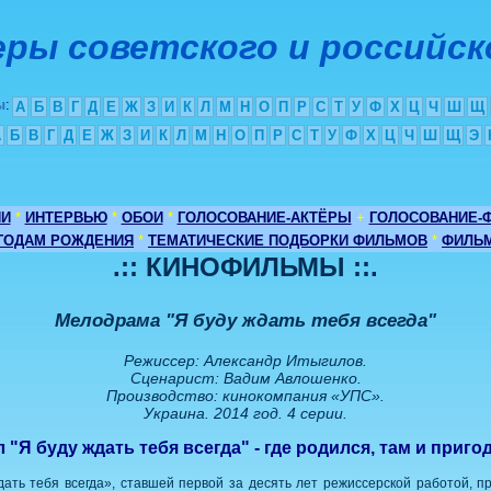
ры советского и российск
ы
:
А
Б
В
Г
Д
Е
Ж
З
И
К
Л
М
Н
О
П
Р
С
Т
У
Ф
Х
Ц
Ч
Ш
Щ
А
Б
В
Г
Д
Е
Ж
З
И
К
Л
М
Н
О
П
Р
С
Т
У
Ф
Х
Ц
Ч
Ш
Щ
Э
ИИ
*
ИНТЕРВЬЮ
*
ОБОИ
*
ГОЛОСОВАНИЕ-АКТЁРЫ
+
ГОЛОСОВАНИЕ-
 ГОДАМ РОЖДЕНИЯ
*
ТЕМАТИЧЕСКИЕ ПОДБОРКИ ФИЛЬМОВ
*
ФИЛЬМ
.:: КИНОФИЛЬМЫ ::.
Мелодрама "Я буду ждать тебя всегда"
Режиссер: Александр Итыгилов.
Сценарист: Вадим Авлошенко.
Производство: кинокомпания «УПС».
Украина. 2014 год. 4 серии.
 "Я буду ждать тебя всегда" - где родился, там и приг
дать тебя всегда», ставшей первой за десять лет режиссерской работой, 