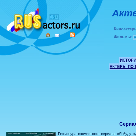
Акте
Киноактер
Фильмы
:
ИСТОР
АКТЁРЫ ПО
Сериал
Режиссура совместного сериала «Я буду ж