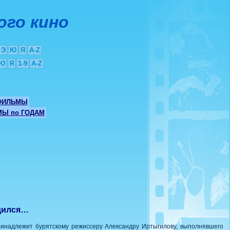
ого кино
Э
Ю
Я
A-Z
Ю
Я
1-9
A-Z
ФИЛЬМЫ
Ы по ГОДАМ
одился…
принадлежит бурятскому режиссеру Александру Иртыгилову, выполнявшего