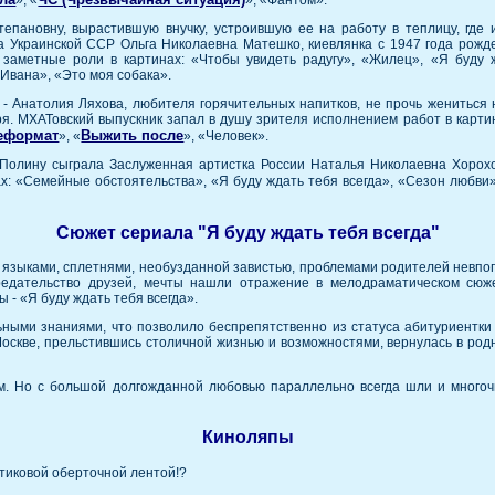
», «
», «Фантом».
епановну, вырастившую внучку, устроившую ее на работу в теплицу, где 
а Украинской ССР Ольга Николаевна Матешко, киевлянка с 1947 года рожд
заметные роли в картинах: «Чтобы увидеть радугу», «Жилец», «Я буду ж
Ивана», «Это моя собака».
- Анатолия Ляхова, любителя горячительных напитков, не прочь жениться н
я. МХАТовский выпускник запал в душу зрителя исполнением работ в картин
еформат
Выжить после
», «
», «Человек».
Полину сыграла Заслуженная артистка России Наталья Николаевна Хорохо
: «Семейные обстоятельства», «Я буду ждать тебя всегда», «Сезон любви»
Сюжет сериала "Я буду ждать тебя всегда"
и языками, сплетнями, необузданной завистью, проблемами родителей невпо
предательство друзей, мечты нашли отражение в мелодраматическом сюж
 - «Я буду ждать тебя всегда».
ыми знаниями, что позволило беспрепятственно из статуса абитуриентки 
Москве, прельстившись столичной жизнью и возможностями, вернулась в род
м. Но с большой долгожданной любовью параллельно всегда шли и многоч
Киноляпы
тиковой оберточной лентой!?