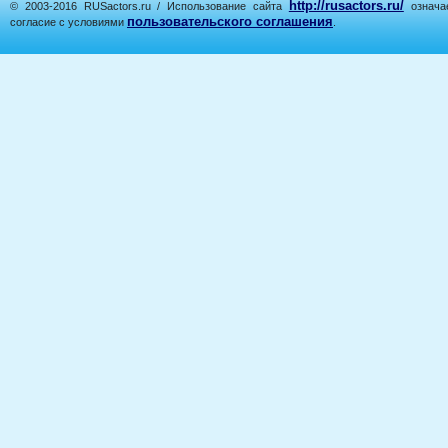
http://rusactors.ru/
© 2003-2016 RUSactors.ru / Использование сайта
означае
пользовательского соглашения
согласие с условиями
.